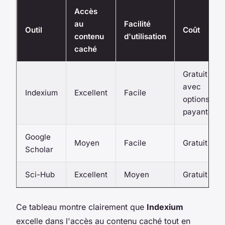
Accès
au
Facilité
Outil
Coût
contenu
d'utilisation
caché
Gratuit
avec
Indexium
Excellent
Facile
options
payantes
Google
Moyen
Facile
Gratuit
Scholar
Sci-Hub
Excellent
Moyen
Gratuit
Ce tableau montre clairement que
Indexium
excelle dans l'accès au contenu caché tout en