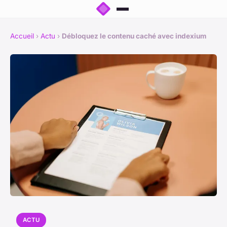
Accueil
›
Actu
›
Débloquez le contenu caché avec indexium
ACTU