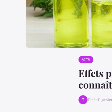
ACTU
Effets p
connaît
T
Timéo
11 janvi