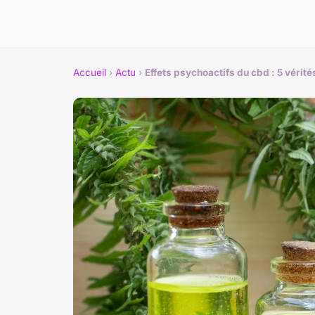
Accueil
›
Actu
›
Effets psychoactifs du cbd : 5 vérités