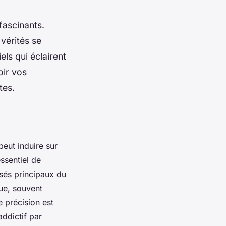
fascinants.
vérités se
ls qui éclairent
oir vos
tes.
eut induire sur
ssentiel de
sés principaux du
ue, souvent
e précision est
ddictif par