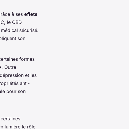
grâce à ses
effets
HC, le CBD
 médical sécurisé.
pliquent son
 certaines formes
A. Outre
 dépression et les
opriétés anti-
ale pour son
 certaines
n lumière le rôle