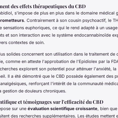
ent des effets thérapeutiques du CBD
abidiol, s'impose de plus en plus dans le domaine médical 
prometteurs
. Contrairement à son cousin psychoactif, le T
 sensations euphoriques, ce qui le rend adapté à un usage
nts et son interaction avec le système endocannabinoïde ex
vers contextes de soin.
lus solides concernent son utilisation dans le traitement de
ie, comme en atteste l'approbation de l'Epidiolex par la FD
echerches explorent son potentiel pour atténuer l'anxiété, la
il. Il a été démontré que le CBD possède également des pr
 analgésiques, renforçant l'intérêt de la communauté médic
la gestion de douleurs chroniques.
ntifique et témoignages sur l'efficacité du CBD
epose sur une
évaluation scientifique croissante
, bien que
sitent des recherches supplémentaires. Les études mettent e