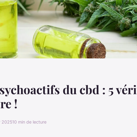
sychoactifs du cbd : 5 véri
re !
er 2025
10 min de lecture