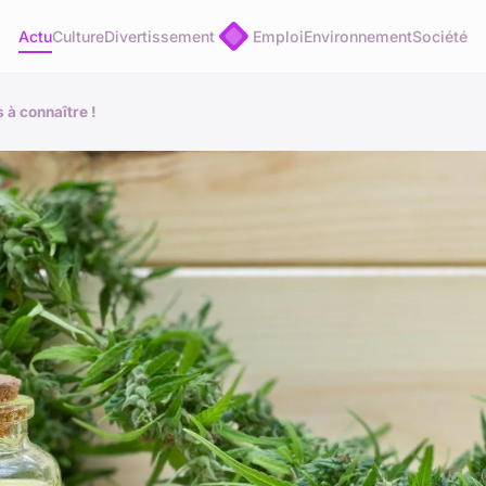
Actu
Culture
Divertissement
Emploi
Environnement
Société
 à connaître !