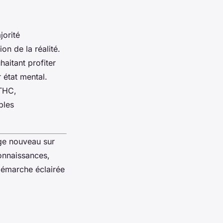
orité
on de la réalité.
haitant profiter
 état mental.
 THC,
bles
ge nouveau sur
connaissances,
 démarche éclairée