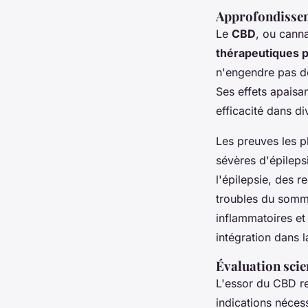
Approfondissem
Le
CBD
, ou cann
thérapeutiques 
n'engendre pas de
Ses effets apaisa
efficacité dans di
Les preuves les p
sévères d'épileps
l'épilepsie, des r
troubles du somme
inflammatoires et
intégration dans 
Évaluation scie
L'essor du CBD r
indications néces