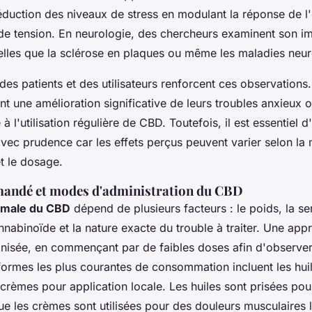
duction des niveaux de stress en modulant la réponse de l
 de tension. En neurologie, des chercheurs examinent son im
elles que la sclérose en plaques ou même les maladies neu
es patients et des utilisateurs renforcent ces observation
t une amélioration significative de leurs troubles anxieux o
 l'utilisation régulière de CBD. Toutefois, il est essentiel d
ec prudence car les effets perçus peuvent varier selon la
et le dosage.
andé et modes d'administration du CBD
imale du CBD
dépend de plusieurs facteurs : le poids, la sen
annabinoïde et la nature exacte du trouble à traiter. Une ap
nisée, en commençant par de faibles doses afin d'observer
formes les plus courantes de consommation incluent les huil
s crèmes pour application locale. Les huiles sont prisées pour
que les crèmes sont utilisées pour des douleurs musculaires 