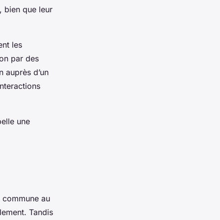
, bien que leur
ent les
ion par des
n auprès d’un
nteractions
pelle une
ne commune au
alement. Tandis