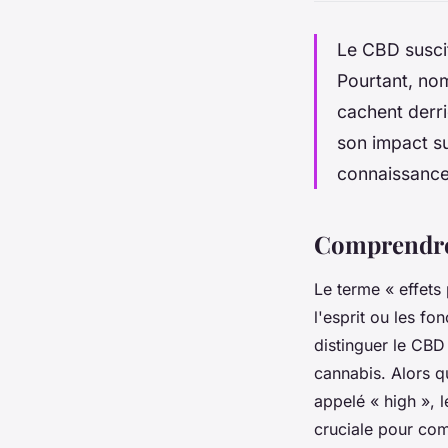
Le CBD suscit
Pourtant, nom
cachent derri
son impact su
connaissances
Comprendre 
Le terme « effets
l'esprit ou les fo
distinguer le CB
cannabis. Alors q
appelé « high », l
cruciale pour co