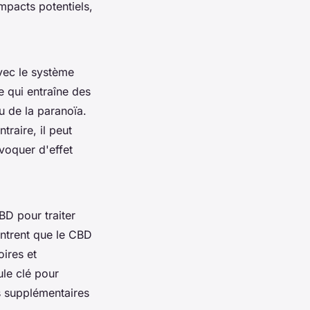
impacts potentiels,
avec le système
 qui entraîne des
u de la paranoïa.
raire, il peut
voquer d'effet
BD pour traiter
montrent que le CBD
oires et
ule clé pour
es supplémentaires