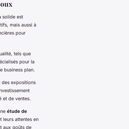
joux
n
solide est
tifs, mais aussi à
ancières pour
alité, tels que
cialisés pour la
re business plan.
 des expositions
investissement
é et de ventes.
 une
étude de
 leurs attentes en
nt aux goûts de