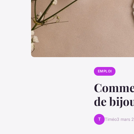
EMPLOI
Comment
de bijo
T
Timéo
3 mars 