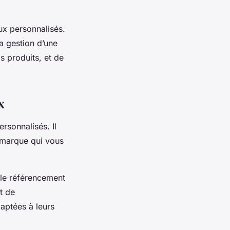
oux personnalisés.
la gestion d’une
s produits, et de
x
rsonnalisés. Il
e marque qui vous
 le référencement
t de
aptées à leurs