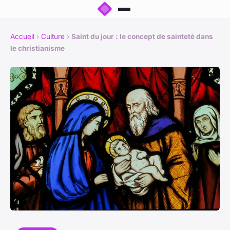
Accueil
›
Culture
›
Saint du jour : le concept de sainteté dans
le christianisme