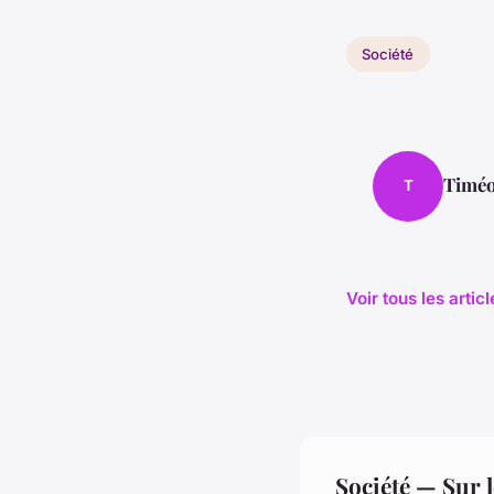
Société
Timé
T
Voir tous les artic
Société — Sur 