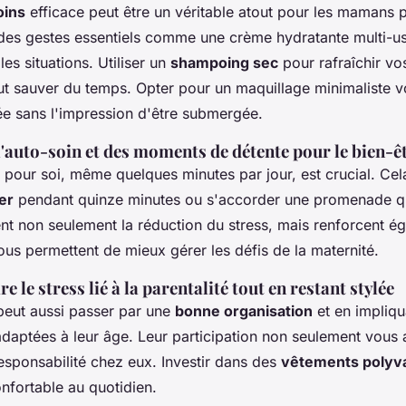
oins
efficace peut être un véritable atout pour les mamans 
s gestes essentiels comme une crème hydratante multi-u
les situations. Utiliser un
shampoing sec
pour rafraîchir vo
ut sauver du temps. Opter pour un maquillage minimaliste 
ée sans l'impression d'être submergée.
'auto-soin et des moments de détente pour le bien-ê
pour soi, même quelques minutes par jour, est crucial. Cela
er
pendant quinze minutes ou s'accorder une promenade q
t non seulement la réduction du stress, mais renforcent é
ous permettent de mieux gérer les défis de la maternité.
le stress lié à la parentalité tout en restant stylée
 peut aussi passer par une
bonne organisation
et en impliqu
daptées à leur âge. Leur participation non seulement vous ai
esponsabilité chez eux. Investir dans des
vêtements polyv
onfortable au quotidien.