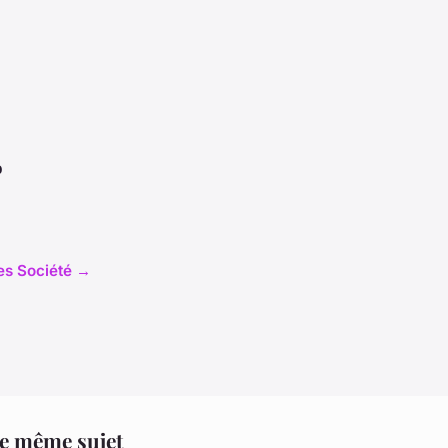
o
les Société →
le même sujet