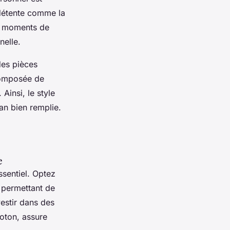
 détente comme la
ts moments de
nelle.
 des pièces
 composée de
Ainsi, le style
an bien remplie.
e
ssentiel. Optez
 permettant de
vestir dans des
coton, assure