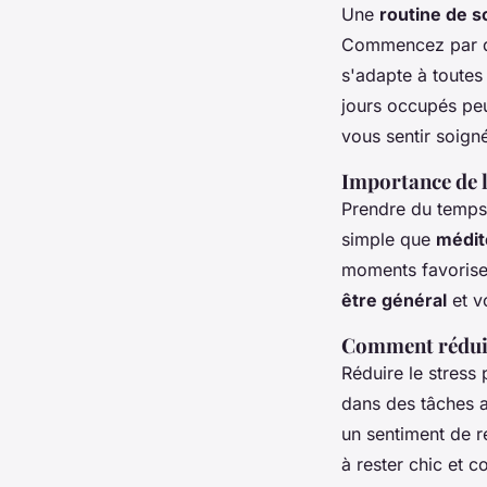
Une
routine de s
Commencez par de
s'adapte à toutes 
jours occupés pe
vous sentir soign
Importance de l
Prendre du temps 
simple que
médit
moments favorisen
être général
et v
Comment réduire 
Réduire le stress
dans des tâches a
un sentiment de r
à rester chic et c