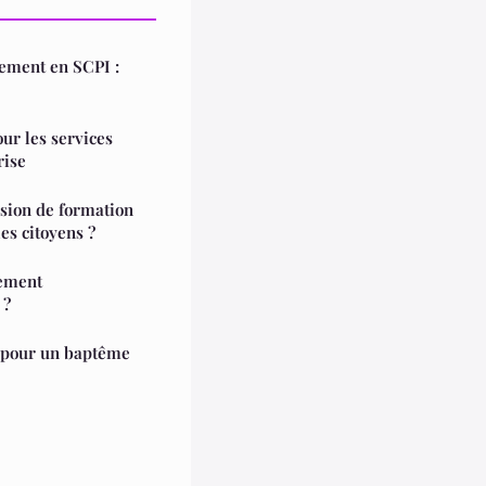
sement en SCPI :
ur les services
rise
sion de formation
es citoyens ?
nement
 ?
r pour un baptême