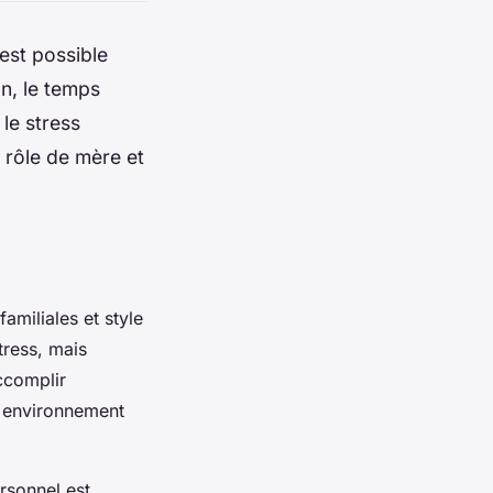
 est possible
on, le temps
 le stress
 rôle de mère et
familiales et style
tress, mais
accomplir
n environnement
rsonnel est