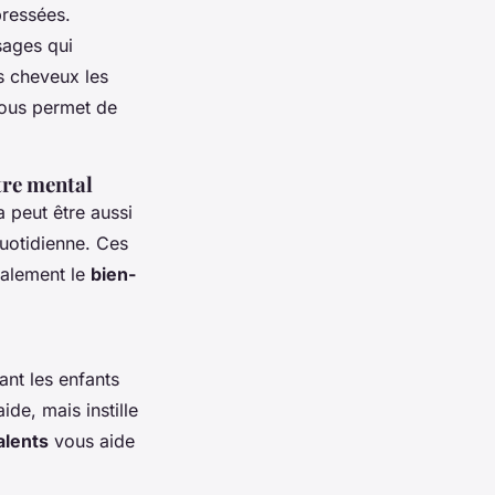
pressées.
sages qui
s cheveux les
vous permet de
tre mental
 peut être aussi
uotidienne. Ces
galement le
bien-
ant les enfants
de, mais instille
alents
vous aide