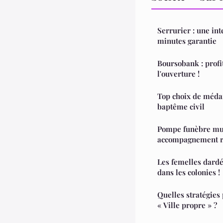
Serrurier : une in
minutes garantie
Boursobank : profit
l'ouverture !
Top choix de médai
baptême civil
Pompe funèbre mus
accompagnement r
Les femelles dardé
dans les colonies !
Quelles stratégie
« Ville propre » ?