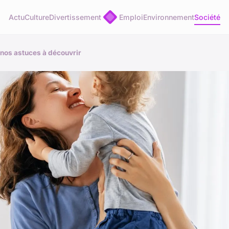
Actu
Culture
Divertissement
Emploi
Environnement
Société
: nos astuces à découvrir