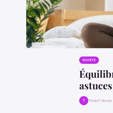
SOCIÉTÉ
Équilib
astuces
T
Timéo
7 févrie