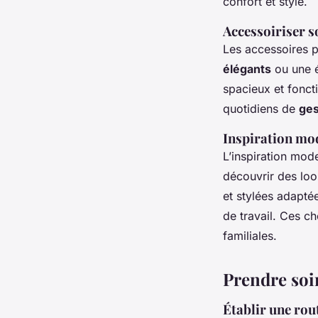
confort et style.
Accessoiriser s
Les accessoires 
élégants
ou une é
spacieux et fonct
quotidiens de
ges
Inspiration mod
L’inspiration mod
découvrir des lo
et stylées adapté
de travail. Ces ch
familiales.
Prendre soi
Établir une rou