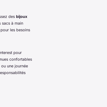
issez des
bijoux
s sacs à main
 pour les besoins
nterest pour
enues confortables
e ou une journée
responsabilités